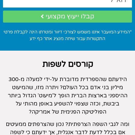
קבלו ייעוץ מקצועי
*המידע המועבר איננו משמש לצורכי דיוור ומטרתו הינה לקבלת פרטי
התקשרות עבור שיחה מנציג אתר כף ידע
קורסים לשפות
הידעתם שהספרדית מדוברת על-ידי למעלה מ-300
מיליון בני אדם בכל העולם? ויתרה מזו, שהמיעוט
ההיספני בארצות הברית הופך ל'מיעוט' הגדול ביותר
ביבשת, וכזה שצפוי להשפיע באופן מהותי על
הפוליטיקה הפנימית של אמריקה?
ומה לגבי השפה הצרפתית? נכון שהצרפתים ממעיטים
אם בכלל לדעת לדבר אנגלית, אך ידעתם כי לשפה